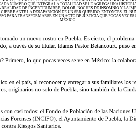
 CADA NÚMERO QUE INTEGRA LA TOTALIDAD SE LE AGREGA UNA HISTORIA
 REALIDAD DE INCERTIDUMBRE, DOLOR, NOCHES DE INSOMNIO Y LA IM
 CIERRE ANTE LA DESAPARICIÓN DE UN SER QUERIDO, ENTONCES, EL N
ESO PARA TRANSFORMARSE EN UN ACTO DE JUSTICIA QUE POCAS VECES 
MÉXICO.
 tomado un nuevo rostro en Puebla. Es cierto, el problema 
ado, a través de su titular, Idamis Pastor Betancourt, pus
? Primero, lo que pocas veces se ve en México: la colabora
ico en el país, al reconocer y entregar a sus familiares lo
eres, originarios no solo de Puebla, sino también de la C
lazos con casi todos: el Fondo de Población de las Naciones
ncias Forenses (INCIFO), el Ayuntamiento de Puebla, la Dire
n contra Riesgos Sanitarios.