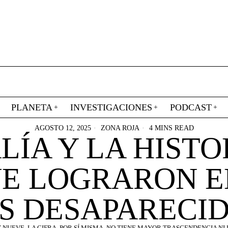
PLANETA
INVESTIGACIONES
PODCAST
AGOSTO 12, 2025
ZONA ROJA
4 MINS READ
LÍA Y LA HISTO
UE LOGRARON 
S DESAPARECI
 NUEVE. LA CIFRA, POR SÍ MISMA, NO TIENE MAYOR TRASCENDENCIA NI 