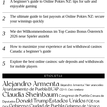
A beginner’s guide to Online Pokies NZ: tips for safe and
enjoyable gaming
The ultimate guide to fast payouts at Online Pokies NZ: secure
your winnings quickly
Wie der Willkommensbonus im Top Casino Bonus Österreich
2026 neue Spieler anzieht
How to maximize your experience at fast withdrawal casinos
Canada: a beginner’s guide
Explore the best online casinos: safe deposits and withdrawals
for mobile players
ETIQUETAS
Alejandro Armenta
aranceles
Alejandro Armenta Mier
Ayuntamiento de Puebla
BUAP
CDMX
Ceci Arellano
Claudia Sheinbaum
Congreso de Puebla
Cámara de
Estados Unidos
Donald Trump
FGE
FGR
Diputados
Gobierno Ciudad de Puebla
Gobierno de México
Gaza