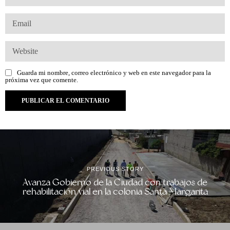
Guarda mi nombre, correo electrónico y web en este navegador para la
próxima vez que comente.
PREVIOUS STORY
Avanza Gobierno de la Ciudad con trabajos de
rehabilitación vial en la colonia Santa Margarita