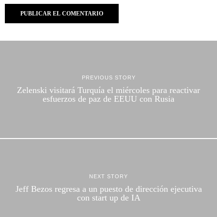
PREVIOUS STORY
Zelenski visitará Turquía el miércoles para reactivar
esfuerzos de paz de EEUU con Rusia
NEXT STORY
Jeff Bezos regresa a un puesto de dirección ejecutiva
con start up de IA