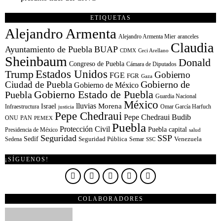
ETIQUETAS
Alejandro Armenta
Alejandro Armenta Mier
aranceles
Claudia
Ayuntamiento de Puebla
BUAP
CDMX
Ceci Arellano
Sheinbaum
Donald
Congreso de Puebla
Cámara de Diputados
Estados Unidos
Trump
Gobierno
FGE
FGR
Gaza
Gobierno de
Ciudad de Puebla
Gobierno de México
Gobierno Estado de Puebla
Puebla
Guardia Nacional
México
lluvias
Morena
Israel
Infraestructura
Omar García Harfuch
justicia
Pepe Chedraui
Pepe Chedraui Budib
ONU
PAN
PEMEX
Puebla
Protección Civil
Puebla capital
Presidencia de México
salud
Seguridad
SSP
Sedif
Sedena
Seguridad Pública
Semar
Venezuela
SSC
¡SÍGUENOS!
COLABORADORES