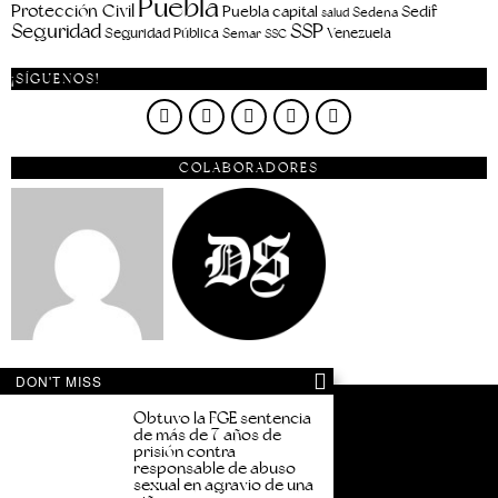
Puebla
Protección Civil
Puebla capital
Sedif
salud
Sedena
Seguridad
SSP
Seguridad Pública
Venezuela
Semar
SSC
¡SÍGUENOS!
COLABORADORES
DON'T MISS
Obtuvo la FGE sentencia
de más de 7 años de
prisión contra
responsable de abuso
sexual en agravio de una