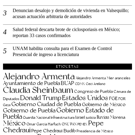
Denuncian desalojo y demolición de vivienda en Valsequillo;
acusan actuación arbitraria de autoridades
Salud federal descarta brote de ciclosporiasis en México;
reportan 33 casos confirmados
UNAM habilita consulta para el Examen de Control
Presencial de ingreso a licenciatura
ETIQUETAS
Alejandro Armenta
aranceles
Alejandro Armenta Mier
Ayuntamiento de Puebla
BUAP
CDMX
Ceci Arellano
Claudia Sheinbaum
Congreso de Puebla
Cámara de
Estados Unidos
Donald Trump
FGE
FGR
Diputados
Gobierno Ciudad de Puebla
Gobierno de México
Gaza
Gobierno Estado de
Gobierno de Puebla
Puebla
lluvias
Morena
Israel
Guardia Nacional
Infraestructura
justicia
Pepe
México
Omar García Harfuch
ONU
PAN
PEMEX
Chedraui
Pepe Chedraui Budib
Presidencia de México