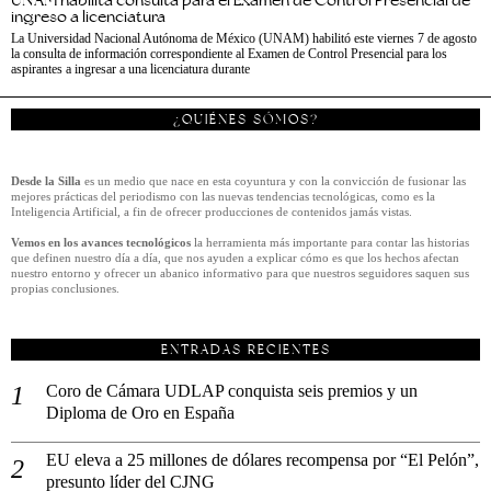
ingreso a licenciatura
La Universidad Nacional Autónoma de México (UNAM) habilitó este viernes 7 de agosto
la consulta de información correspondiente al Examen de Control Presencial para los
aspirantes a ingresar a una licenciatura durante
¿QUIÉNES SÓMOS?
Desde la Silla
es un medio que nace en esta coyuntura y con la convicción de fusionar las
mejores prácticas del periodismo con las nuevas tendencias tecnológicas, como es la
Inteligencia Artificial, a fin de ofrecer producciones de contenidos jamás vistas.
Vemos en los avances tecnológicos
la herramienta más importante para contar las historias
que definen nuestro día a día, que nos ayuden a explicar cómo es que los hechos afectan
nuestro entorno y ofrecer un abanico informativo para que nuestros seguidores saquen sus
propias conclusiones.
ENTRADAS RECIENTES
Coro de Cámara UDLAP conquista seis premios y un
Diploma de Oro en España
EU eleva a 25 millones de dólares recompensa por “El Pelón”,
presunto líder del CJNG