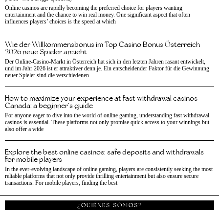
Online casinos are rapidly becoming the preferred choice for players wanting
entertainment and the chance to win real money. One significant aspect that often
influences players’ choices is the speed at which
Wie der Willkommensbonus im Top Casino Bonus Österreich
2026 neue Spieler anzieht
Der Online-Casino-Markt in Österreich hat sich in den letzten Jahren rasant entwickelt,
und im Jahr 2026 ist er attraktiver denn je. Ein entscheidender Faktor für die Gewinnung
neuer Spieler sind die verschiedenen
How to maximize your experience at fast withdrawal casinos
Canada: a beginner’s guide
For anyone eager to dive into the world of online gaming, understanding fast withdrawal
casinos is essential. These platforms not only promise quick access to your winnings but
also offer a wide
Explore the best online casinos: safe deposits and withdrawals
for mobile players
In the ever-evolving landscape of online gaming, players are consistently seeking the most
reliable platforms that not only provide thrilling entertainment but also ensure secure
transactions. For mobile players, finding the best
¿QUIÉNES SÓMOS?