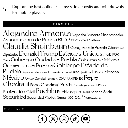
Explore the best online casinos: safe deposits and withdrawals
for mobile players
ETIQUETAS
Alejandro Armenta
aranceles
Alejandro Armenta Mier
Ayuntamiento de Puebla
BUAP
CDMX
Ceci Arellano
Claudia Sheinbaum
Congreso de Puebla
Cámara de
Estados Unidos
Donald Trump
FGE
FGR
Diputados
Gobierno Ciudad de Puebla
Gobierno de México
Gaza
Gobierno Estado de
Gobierno de Puebla
Puebla
lluvias
Morena
Israel
Guardia Nacional
Infraestructura
justicia
Pepe
México
Omar García Harfuch
ONU
PAN
PEMEX
Chedraui
Pepe Chedraui Budib
Presidencia de México
Puebla
Protección Civil
Puebla capital
Sedif
salud
Sedena
Seguridad
SSP
Seguridad Pública
Venezuela
Semar
SSC
¡SÍGUENOS!