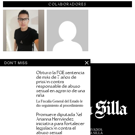
COLABORADORES
DON'T MISS
Obtuvo la FGE sentencia
de más de 7 años de
prisión contra
responsable de abuso
sexual en agravio de una
niña
La Fiscalía General del Estado le
dio seguimiento al procedimiento
Promueve diputada Xel
Arianna Hernández
iniciativa para fortalecer
legislación contra el
©
2026
TODOS LOS DERECHOS RESERVADOS.
abuso sexual
DISEÑADO POR EL EQUIPO DESDE LA SILLA