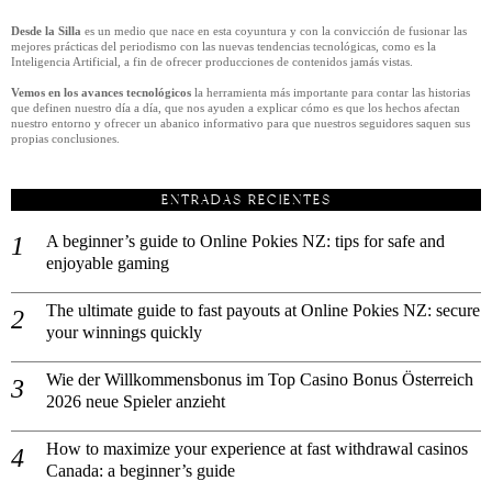
Desde la Silla
es un medio que nace en esta coyuntura y con la convicción de fusionar las
mejores prácticas del periodismo con las nuevas tendencias tecnológicas, como es la
Inteligencia Artificial, a fin de ofrecer producciones de contenidos jamás vistas.
Vemos en los avances tecnológicos
la herramienta más importante para contar las historias
que definen nuestro día a día, que nos ayuden a explicar cómo es que los hechos afectan
nuestro entorno y ofrecer un abanico informativo para que nuestros seguidores saquen sus
propias conclusiones.
ENTRADAS RECIENTES
A beginner’s guide to Online Pokies NZ: tips for safe and
enjoyable gaming
The ultimate guide to fast payouts at Online Pokies NZ: secure
your winnings quickly
Wie der Willkommensbonus im Top Casino Bonus Österreich
2026 neue Spieler anzieht
How to maximize your experience at fast withdrawal casinos
Canada: a beginner’s guide