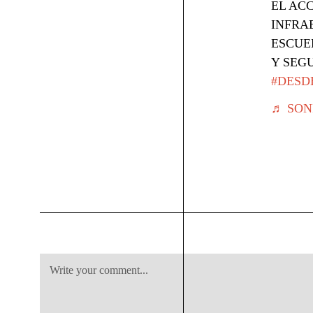
EL AC
INFRA
ESCUE
Y SEG
#DESD
♬ SONI