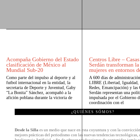
Acompaña Gobierno del Estado
Centros Libre – Casa
clasificación de México al
Serdán transforman la
Mundial Sub-20
mujeres en entornos d
Como parte del impulso al deporte y al
A 600 días de administración
futbol internacional en la entidad, la
LIBRE (Libertad, Igualdad, 
secretaria de Deporte y Juventud, Gaby
Redes, Emancipación) y las
“La Bonita” Sánchez, acompañó a la
Serdán representan una polít
afición poblana durante la victoria de
impulsada por el Gobierno d
coordinación con el
¿QUIÉNES SÓMOS?
Desde la Silla
es un medio que nace en esta coyuntura y con la convicción
mejores prácticas del periodismo con las nuevas tendencias tecnológicas, 
Inteligencia Artificial, a fin de ofrecer producciones de contenidos jamás v