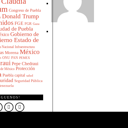
Claudia
um
Congreso de Puebla
Donald Trump
s
nidos
FGE
FGR
Gaza
udad de Puebla
Gobierno de
éxico
erno Estado de
a Nacional
Infraestructura
México
ias
Morena
h
ONU
PAN
PEMEX
raui
Pepe Chedraui
Protección
a de México
a
Puebla capital
salud
uridad
Seguridad Pública
enezuela
ÍGUENOS!