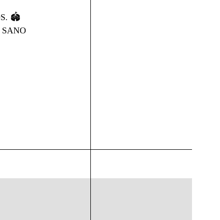
 🏟️
 SANO