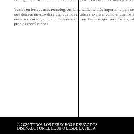
Vemos en los avances tecnológicos
la herramienta más importante para con
que definen nuestro día a día, que nos ayuden a explicar cómo es que los 
nuestro entorno y ofrecer un abanico informativo para que nuestros segui
propias conclusiones.
©
2026
TODOS LOS DERECHOS RESERVADOS.
DISEÑADO POR EL EQUIPO DESDE LA SILLA