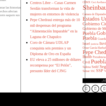
Centros Libre – Casas Carmen
CDMX
Ceci Arellano
Sheinba
tar las historias
Serdán transforman la vida de
hechos afectan
mujeres en entornos de violencia
Cámara de Diputado
dores saquen sus
Estados U
Pepe Chedraui entrega más de 10
Gobierno Ci
mil despensas del programa
Gobierno de M
“Alimentación Imparable” en la
Gobi
Puebla
Laguna de Chapulco
Puebla
Guardi
Coro de Cámara UDLAP
lluv
Israel
justicia
conquista seis premios y un
Omar García Harfuc
Pepe Ched
Diploma de Oro en España
Budib
Presidenci
EU eleva a 25 millones de dólares
Puebl
Civil
recompensa por “El Pelón”,
Seg
Sedif
Sedena
SSP
presunto líder del CJNG
Semar
V
SSC
¡S