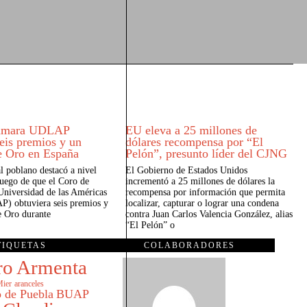
Cámara UDLAP
EU eleva a 25 millones de
seis premios y un
dólares recompensa por “El
e Oro en España
Pelón”, presunto líder del CJNG
al poblano destacó a nivel
El Gobierno de Estados Unidos
luego de que el Coro de
incrementó a 25 millones de dólares la
Universidad de las Américas
recompensa por información que permita
) obtuviera seis premios y
localizar, capturar o lograr una condena
 Oro durante
contra Juan Carlos Valencia González, alias
“El Pelón” o
TIQUETAS
COLABORADORES
ro Armenta
Mier
aranceles
 de Puebla
BUAP