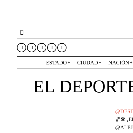
ESTADO
CIUDAD
NACIÓN
EL DEPORT
@DESD
🏀⚽ ¡
@ALEJ