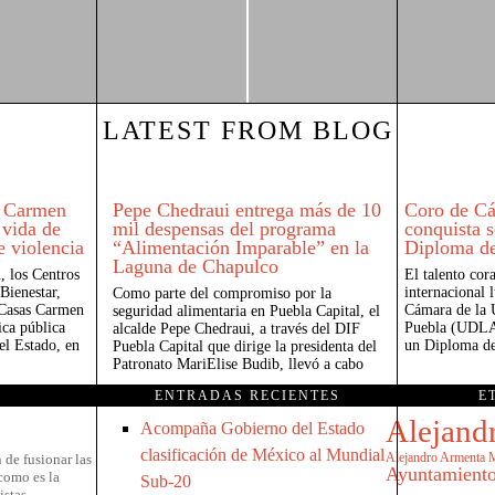
LATEST FROM BLOG
s Carmen
Pepe Chedraui entrega más de 10
Coro de 
 vida de
mil despensas del programa
conquista 
e violencia
“Alimentación Imparable” en la
Diploma d
Laguna de Chapulco
, los Centros
El talento cor
Bienestar,
internacional 
Como parte del compromiso por la
 Casas Carmen
Cámara de la 
seguridad alimentaria en Puebla Capital, el
ica pública
Puebla (UDLAP
alcalde Pepe Chedraui, a través del DIF
el Estado, en
un Diploma de
Puebla Capital que dirige la presidenta del
Patronato MariElise Budib, llevó a cabo
ENTRADAS RECIENTES
E
Alejand
Acompaña Gobierno del Estado
clasificación de México al Mundial
Alejandro Armenta 
 de fusionar las
Ayuntamiento
como es la
Sub-20
istas.