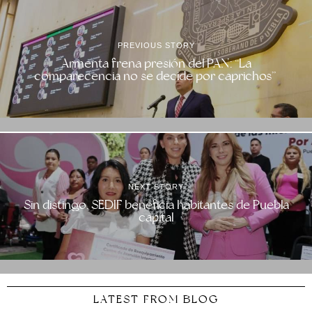
PREVIOUS STORY
Armenta frena presión del PAN: “La
comparecencia no se decide por caprichos”
NEXT STORY
Sin distingo, SEDIF beneficia habitantes de Puebla
capital
LATEST FROM BLOG