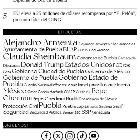
EU eleva a 25 millones de dólares recompensa por “El Pelón”,
presunto líder del CJNG
ETIQUETAS
Alejandro Armenta
aranceles
Alejandro Armenta Mier
Ayuntamiento de Puebla
BUAP
CDMX
Ceci Arellano
Claudia Sheinbaum
Congreso de Puebla
Cámara de
Estados Unidos
Donald Trump
FGE
FGR
Diputados
Gobierno Ciudad de Puebla
Gobierno de México
Gaza
Gobierno Estado de
Gobierno de Puebla
Puebla
lluvias
Morena
Israel
Guardia Nacional
Infraestructura
justicia
Pepe
México
Omar García Harfuch
ONU
PAN
PEMEX
Chedraui
Pepe Chedraui Budib
Presidencia de México
Puebla
Protección Civil
Puebla capital
Sedif
salud
Sedena
Seguridad
SSP
Seguridad Pública
Venezuela
Semar
SSC
¡SÍGUENOS!