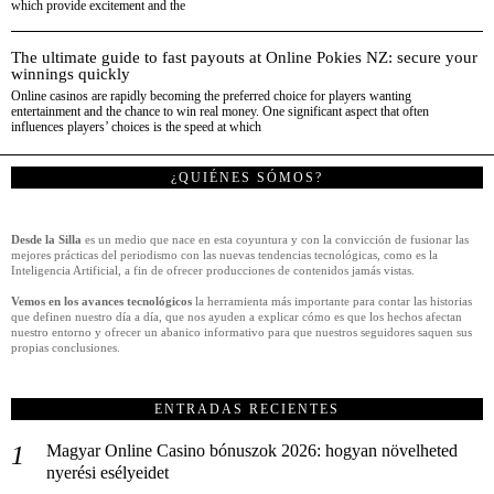
which provide excitement and the
The ultimate guide to fast payouts at Online Pokies NZ: secure your
winnings quickly
Online casinos are rapidly becoming the preferred choice for players wanting
entertainment and the chance to win real money. One significant aspect that often
influences players’ choices is the speed at which
¿QUIÉNES SÓMOS?
Desde la Silla
es un medio que nace en esta coyuntura y con la convicción de fusionar las
mejores prácticas del periodismo con las nuevas tendencias tecnológicas, como es la
Inteligencia Artificial, a fin de ofrecer producciones de contenidos jamás vistas.
Vemos en los avances tecnológicos
la herramienta más importante para contar las historias
que definen nuestro día a día, que nos ayuden a explicar cómo es que los hechos afectan
nuestro entorno y ofrecer un abanico informativo para que nuestros seguidores saquen sus
propias conclusiones.
ENTRADAS RECIENTES
Magyar Online Casino bónuszok 2026: hogyan növelheted
nyerési esélyeidet