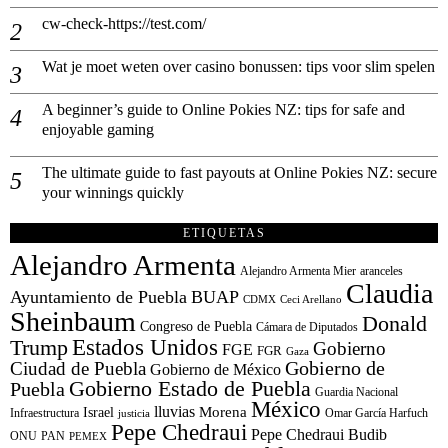
cw-check-https://test.com/
Wat je moet weten over casino bonussen: tips voor slim spelen
A beginner’s guide to Online Pokies NZ: tips for safe and
enjoyable gaming
The ultimate guide to fast payouts at Online Pokies NZ: secure
your winnings quickly
ETIQUETAS
Alejandro Armenta
Alejandro Armenta Mier
aranceles
Claudia
Ayuntamiento de Puebla
BUAP
CDMX
Ceci Arellano
Sheinbaum
Donald
Congreso de Puebla
Cámara de Diputados
Estados Unidos
Trump
Gobierno
FGE
FGR
Gaza
Gobierno de
Ciudad de Puebla
Gobierno de México
Gobierno Estado de Puebla
Puebla
Guardia Nacional
México
lluvias
Morena
Israel
Infraestructura
Omar García Harfuch
justicia
Pepe Chedraui
Pepe Chedraui Budib
ONU
PAN
PEMEX