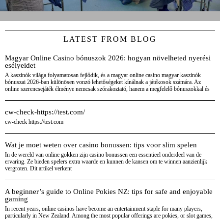
LATEST FROM BLOG
Magyar Online Casino bónuszok 2026: hogyan növelheted nyerési
esélyeidet
A kaszinók világa folyamatosan fejlődik, és a magyar online casino magyar kaszinók
bónuszai 2026-ban különösen vonzó lehetőségeket kínálnak a játékosok számára. Az
online szerencsejáték élménye nemcsak szórakoztató, hanem a megfelelő bónuszokkal és
cw-check-https://test.com/
cw-check https://test.com
Wat je moet weten over casino bonussen: tips voor slim spelen
In de wereld van online gokken zijn casino bonussen een essentieel onderdeel van de
ervaring. Ze bieden spelers extra waarde en kunnen de kansen om te winnen aanzienlijk
vergroten. Dit artikel verkent
A beginner’s guide to Online Pokies NZ: tips for safe and enjoyable
gaming
In recent years, online casinos have become an entertainment staple for many players,
particularly in New Zealand. Among the most popular offerings are pokies, or slot games,