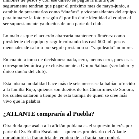
millones de pesos y con ese dinero se pague la multa que
seguramente tendrán que pagar el próximo mes de mayo-junio, a
cambio de presentarlos como “dueños” y vicepresidentes del equipo
para tomarse la foto y según él por fin darle identidad al equipo al
ser supuestamente ya dueños de una parte del club.
Lo malo es que el acuerdo abarcaría mantener a Jiménez como
presidente del equipo y seguir cobrando los casi 600 mil pesos
mensuales de salario por seguir prestando su “vapuleado” nombre.
En cuanto a toma de decisiones: nada, cero, menos cero, pues esas
corresponden única y exclusivamente a Grupo Salinas (verdadero y
único dueño del club).
Esta misma modalidad hace más de seis meses se la habían ofrecido
a la familia Rojo, quienes son dueños de los Cimarrones de Sonora,
los cuales saltaron a tiempo de esta trampa de quien se cree más
vivo que la palabra.
¿ATLANTE compraría al Puebla?
Otra duda que asalta a la afición poblana es el supuesto interés por
parte del Sr. Emilio Escalante —quien es propietario del Atlante—
por adquirir la franquicia del equipo de la franja para poderla