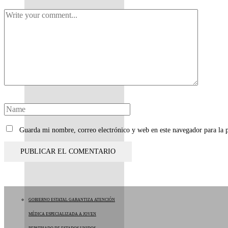
Guarda mi nombre, correo electrónico y web en este navegador para la
GOBIERNO ESTATAL GARANTIZA ATENCIÓN
MÉDICA ESPECIALIZADA A JOVEN