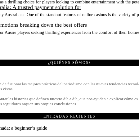
s a thrilling choice for players looking to combine entertainment with the poten
alia: A trusted payment solution for
Australians. One of the standout features of online casinos is the variety of 
omotions breaking down the best offers
r Aussie players seeking thrilling experiences from the comfort of their homes.
¿QUIÉNES SÓMOS?
 de fusionar las mejores prácticas del periodismo con las nuevas tendencias tecno
s vistas.
ntar las historias que definen nuestro día a día, que nos ayuden a explicar cómo es
os seguidores saquen sus propias conclusiones.
ENTRADAS RECIENTES
nada: a beginner’s guide