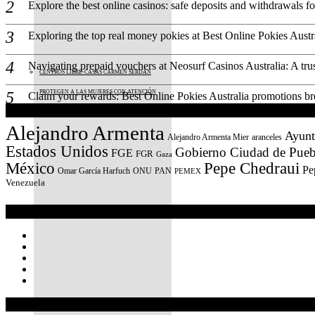
Explore the best online casinos: safe deposits and withdrawals f
Exploring the top real money pokies at Best Online Pokies Austra
Navigating prepaid vouchers at Neosurf Casinos Australia: A tru
CENTROS LIBRE-CASAS CARMEN SERDÁN
PROTEGEN A LAS MUJERES CON ATENCIÓN
Claim your rewards: Best Online Pokies Australia promotions br
INMEDIATA Y DISMINUYEN FEMINICIDIOS
Alejandro Armenta
Ayunt
Alejandro Armenta Mier
aranceles
Estados Unidos
Gobierno Ciudad de Pueb
FGE
FGR
Gaza
Pepe Chedraui
México
Pe
Omar García Harfuch
ONU
PAN
PEMEX
Venezuela