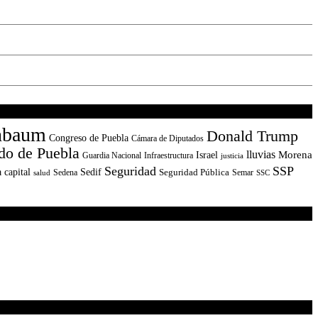
inbaum
Donald Trump
Congreso de Puebla
Cámara de Diputados
do de Puebla
lluvias
Morena
Israel
Guardia Nacional
Infraestructura
justicia
Seguridad
SSP
 capital
Sedif
Sedena
Seguridad Pública
Semar
salud
SSC