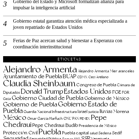
Gobierno del Estado y Microsoft formalizan alianza para
impulsar la inteligencia artificial
Gobierno estatal garantiza atención médica especializada a
joven repatriado de Estados Unidos
Ferias de Paz acercan salud y bienestar a Esperanza con
coordinación interinstitucional
ETIQUETAS
Alejandro Armenta
aranceles
Alejandro Armenta Mier
Ayuntamiento de Puebla
BUAP
CDMX
Ceci Arellano
Claudia Sheinbaum
Congreso de Puebla
Cámara de
Estados Unidos
Donald Trump
FGE
FGR
Diputados
Gobierno Ciudad de Puebla
Gobierno de México
Gaza
Gobierno Estado de
Gobierno de Puebla
Puebla
lluvias
Morena
Israel
Guardia Nacional
Infraestructura
justicia
Pepe
México
Omar García Harfuch
ONU
PAN
PEMEX
Chedraui
Pepe Chedraui Budib
Presidencia de México
Puebla
Protección Civil
Puebla capital
Sedif
salud
Sedena
Seguridad
SSP
Seguridad Pública
Venezuela
Semar