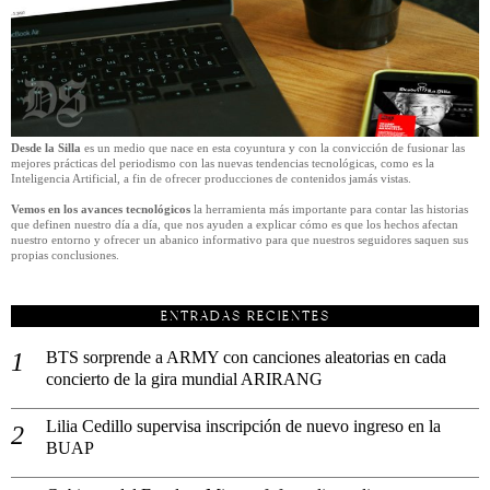
Desde la Silla
es un medio que nace en esta coyuntura y con la convicción de fusionar las
mejores prácticas del periodismo con las nuevas tendencias tecnológicas, como es la
Inteligencia Artificial, a fin de ofrecer producciones de contenidos jamás vistas.
Vemos en los avances tecnológicos
la herramienta más importante para contar las historias
que definen nuestro día a día, que nos ayuden a explicar cómo es que los hechos afectan
nuestro entorno y ofrecer un abanico informativo para que nuestros seguidores saquen sus
propias conclusiones.
ENTRADAS RECIENTES
BTS sorprende a ARMY con canciones aleatorias en cada
concierto de la gira mundial ARIRANG
Lilia Cedillo supervisa inscripción de nuevo ingreso en la
BUAP