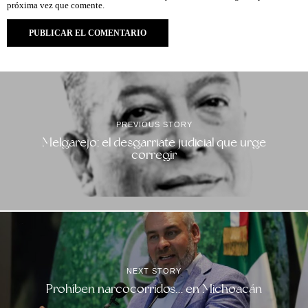
próxima vez que comente.
PREVIOUS STORY
Melgarejo: el desgarriate judicial que urge
corregir
NEXT STORY
Prohíben narcocorridos… en Michoacán