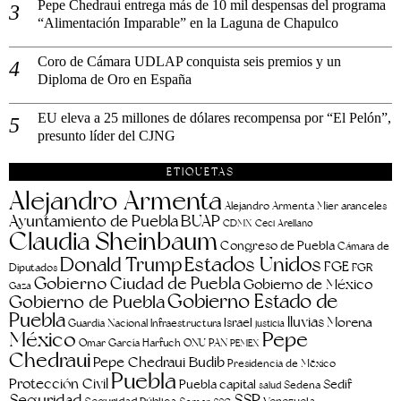
Pepe Chedraui entrega más de 10 mil despensas del programa
“Alimentación Imparable” en la Laguna de Chapulco
Coro de Cámara UDLAP conquista seis premios y un
Diploma de Oro en España
EU eleva a 25 millones de dólares recompensa por “El Pelón”,
presunto líder del CJNG
ETIQUETAS
Alejandro Armenta
aranceles
Alejandro Armenta Mier
Ayuntamiento de Puebla
BUAP
CDMX
Ceci Arellano
Claudia Sheinbaum
Congreso de Puebla
Cámara de
Estados Unidos
Donald Trump
FGE
FGR
Diputados
Gobierno Ciudad de Puebla
Gobierno de México
Gaza
Gobierno Estado de
Gobierno de Puebla
Puebla
lluvias
Morena
Israel
Guardia Nacional
Infraestructura
justicia
Pepe
México
Omar García Harfuch
ONU
PAN
PEMEX
Chedraui
Pepe Chedraui Budib
Presidencia de México
Puebla
Protección Civil
Puebla capital
Sedif
salud
Sedena
Seguridad
SSP