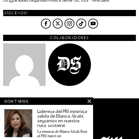
Seguridad Pública
Venezuela
Semar
SSC
¡SÍGUENOS!
COLABORADORES
DON'T MISS
Lideresa del PRI minimiza
salida de Blanca Alcalá;
seguimos en nuestra
ruta, sostiene
La renuncia de Blanca Alcalá Ruiz
al PRI marcó un