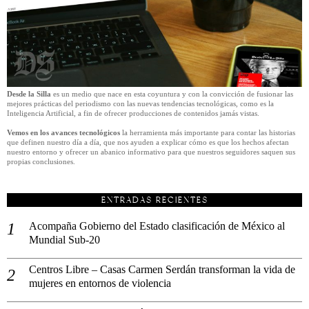
Desde la Silla
es un medio que nace en esta coyuntura y con la convicción de fusionar las
mejores prácticas del periodismo con las nuevas tendencias tecnológicas, como es la
Inteligencia Artificial, a fin de ofrecer producciones de contenidos jamás vistas.
Vemos en los avances tecnológicos
la herramienta más importante para contar las historias
que definen nuestro día a día, que nos ayuden a explicar cómo es que los hechos afectan
nuestro entorno y ofrecer un abanico informativo para que nuestros seguidores saquen sus
propias conclusiones.
ENTRADAS RECIENTES
Acompaña Gobierno del Estado clasificación de México al
Mundial Sub-20
Centros Libre – Casas Carmen Serdán transforman la vida de
mujeres en entornos de violencia