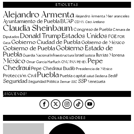
ETIQUETAS
Alejandro Armenta
aranceles
Alejandro Armenta Mier
Ayuntamiento de Puebla
BUAP
CDMX
Ceci Arellano
Claudia Sheinbaum
Congreso de Puebla
Cámara de
Estados Unidos
Donald Trump
FGE
FGR
Diputados
Gobierno Ciudad de Puebla
Gobierno de México
Gaza
Gobierno Estado de
Gobierno de Puebla
Puebla
lluvias
Morena
Israel
Guardia Nacional
Infraestructura
justicia
Pepe
México
Omar García Harfuch
ONU
PAN
PEMEX
Chedraui
Pepe Chedraui Budib
Presidencia de México
Puebla
Protección Civil
Puebla capital
Sedif
salud
Sedena
Seguridad
SSP
Seguridad Pública
Venezuela
Semar
SSC
¡SÍGUENOS!
COLABORADORES