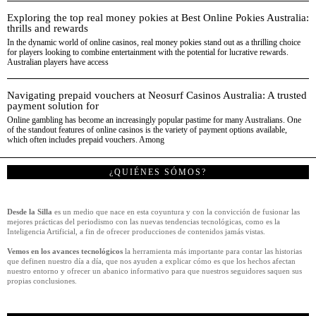
Exploring the top real money pokies at Best Online Pokies Australia:
thrills and rewards
In the dynamic world of online casinos, real money pokies stand out as a thrilling choice
for players looking to combine entertainment with the potential for lucrative rewards.
Australian players have access
Navigating prepaid vouchers at Neosurf Casinos Australia: A trusted
payment solution for
Online gambling has become an increasingly popular pastime for many Australians. One
of the standout features of online casinos is the variety of payment options available,
which often includes prepaid vouchers. Among
¿QUIÉNES SÓMOS?
Desde la Silla
es un medio que nace en esta coyuntura y con la convicción de fusionar las
mejores prácticas del periodismo con las nuevas tendencias tecnológicas, como es la
Inteligencia Artificial, a fin de ofrecer producciones de contenidos jamás vistas.
Vemos en los avances tecnológicos
la herramienta más importante para contar las historias
que definen nuestro día a día, que nos ayuden a explicar cómo es que los hechos afectan
nuestro entorno y ofrecer un abanico informativo para que nuestros seguidores saquen sus
propias conclusiones.