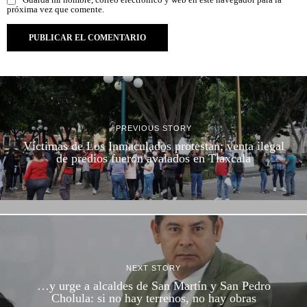
Guarda mi nombre, correo electrónico y web en este navegador para la
próxima vez que comente.
PREVIOUS STORY
Víctimas de Los Inmaculados protestan; venta ilegal
de predios fueron avalados en Tlaxcala
NEXT STORY
…y urge a alcaldes de San Martín y San Pedro
Cholula: si no hay terrenos, no hay obras