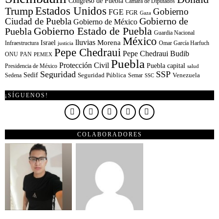
Congreso de Puebla
Cámara de Diputados
Estados Unidos
Trump
Gobierno
FGE
FGR
Gaza
Gobierno de
Ciudad de Puebla
Gobierno de México
Gobierno Estado de Puebla
Puebla
Guardia Nacional
México
lluvias
Morena
Israel
Infraestructura
Omar García Harfuch
justicia
Pepe Chedraui
Pepe Chedraui Budib
ONU
PAN
PEMEX
Puebla
Protección Civil
Puebla capital
Presidencia de México
salud
Seguridad
SSP
Sedif
Sedena
Seguridad Pública
Semar
Venezuela
SSC
¡SÍGUENOS!
COLABORADORES