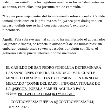
Pala, quien señaló que los regidores evaluarán los señalamientos en
su contra, entre ellos, una presunta red de extorsión.
“Hay un personaje dentro del Ayuntamiento sobre el cual el Cabildo
tomará decisiones en la próxima sesión, ya sea para dialogar o, en
su caso, definir qué se hará con esta persona”, expresó el
funcionario.
Aguilar Pala subrayó que, tal como lo ha manifestado el gobernador
Alejandro Armenta, se respeta la autonomía de los municipios; sin
embargo, cuando estos se ven rebasados por algún conflicto, el
gobierno estatal puede intervenir como mediador.
EL CABILDO DE SAN PEDRO
#CHOLULA
DETERMINARÁ
LAS SANCIONES CONTRA EL SÍNDICO IVÁN CUATLE
MINUTTI POR SUPUESTAS EXTORSIONES ENTORNO AL
MERCADO “COSME DEL RAZO”, INFORMA TITULAR DE
LA
@SEGOB_PUEBLA
SAMUEL AGUILAR PALA
🚨🚨🚨
PIC.TWITTER.COM/QKTYSKOGKT
— CONTROVERSIA PUEBLA (@CONTROVERSIAPU4)
JULY 22, 2025