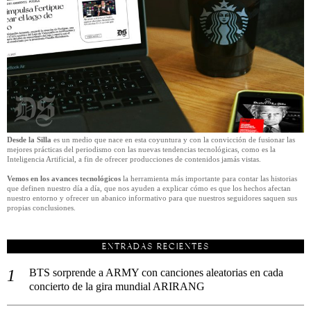
Desde la Silla
es un medio que nace en esta coyuntura y con la convicción de fusionar las
mejores prácticas del periodismo con las nuevas tendencias tecnológicas, como es la
Inteligencia Artificial, a fin de ofrecer producciones de contenidos jamás vistas.
Vemos en los avances tecnológicos
la herramienta más importante para contar las historias
que definen nuestro día a día, que nos ayuden a explicar cómo es que los hechos afectan
nuestro entorno y ofrecer un abanico informativo para que nuestros seguidores saquen sus
propias conclusiones.
ENTRADAS RECIENTES
BTS sorprende a ARMY con canciones aleatorias en cada
concierto de la gira mundial ARIRANG