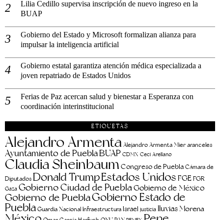
Lilia Cedillo supervisa inscripción de nuevo ingreso en la
BUAP
Gobierno del Estado y Microsoft formalizan alianza para
impulsar la inteligencia artificial
Gobierno estatal garantiza atención médica especializada a
joven repatriado de Estados Unidos
Ferias de Paz acercan salud y bienestar a Esperanza con
coordinación interinstitucional
ETIQUETAS
Alejandro Armenta
aranceles
Alejandro Armenta Mier
Ayuntamiento de Puebla
BUAP
CDMX
Ceci Arellano
Claudia Sheinbaum
Congreso de Puebla
Cámara de
Estados Unidos
Donald Trump
FGE
FGR
Diputados
Gobierno Ciudad de Puebla
Gobierno de México
Gaza
Gobierno Estado de
Gobierno de Puebla
Puebla
lluvias
Morena
Israel
Guardia Nacional
Infraestructura
justicia
Pepe
México
Omar García Harfuch
ONU
PAN