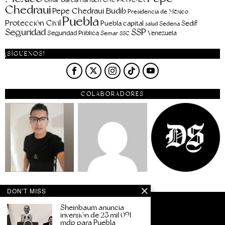
PEMEX
Chedraui
Pepe Chedraui Budib
Presidencia de México
Puebla
Protección Civil
Puebla capital
Sedif
salud
Sedena
Seguridad
SSP
Seguridad Pública
Venezuela
Semar
SSC
¡SÍGUENOS!
COLABORADORES
DON'T MISS
Sheinbaum anuncia
inversión de 23 mil 091
mdp para Puebla