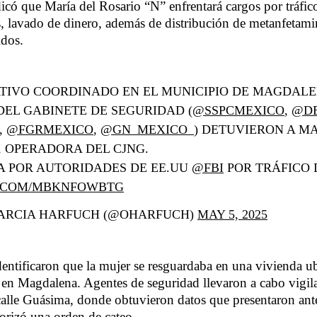
ndicó que María del Rosario “N” enfrentará cargos por tráfic
, lavado de dinero, además de distribución de metanfetami
idos.
TIVO COORDINADO EN EL MUNICIPIO DE MAGDALEN
EL GABINETE DE SEGURIDAD (
@SSPCMEXICO
,
@D
,
@FGRMEXICO
,
@GN_MEXICO_
) DETUVIERON A M
, OPERADORA DEL CJNG.
A POR AUTORIDADES DE EE.UU
@FBI
POR TRÁFICO
R.COM/MBKNFOWBTG
ARCIA HARFUCH (@OHARFUCH)
MAY 5, 2025
dentificaron que la mujer se resguardaba en una vivienda ub
 en Magdalena. Agentes de seguridad llevaron a cabo vigilan
calle Guásima, donde obtuvieron datos que presentaron ant
torizó una orden de cateo.