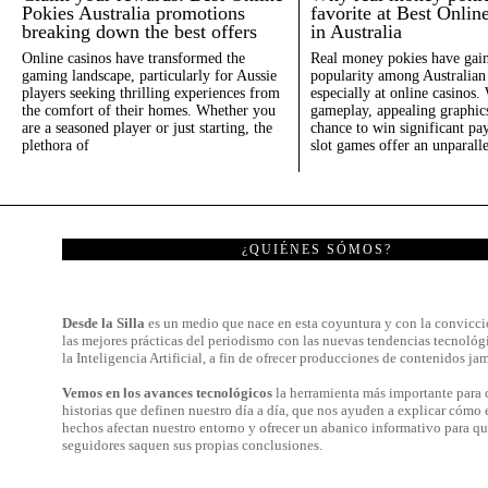
Pokies Australia promotions
favorite at Best Onlin
breaking down the best offers
in Australia
Online casinos have transformed the
Real money pokies have gai
gaming landscape, particularly for Aussie
popularity among Australian 
players seeking thrilling experiences from
especially at online casinos.
the comfort of their homes. Whether you
gameplay, appealing graphics
are a seasoned player or just starting, the
chance to win significant pay
plethora of
slot games offer an unparall
¿QUIÉNES SÓMOS?
Desde la Silla
es un medio que nace en esta coyuntura y con la convicci
las mejores prácticas del periodismo con las nuevas tendencias tecnológ
la Inteligencia Artificial, a fin de ofrecer producciones de contenidos jam
Vemos en los avances tecnológicos
la herramienta más importante para c
historias que definen nuestro día a día, que nos ayuden a explicar cómo 
hechos afectan nuestro entorno y ofrecer un abanico informativo para qu
seguidores saquen sus propias conclusiones.