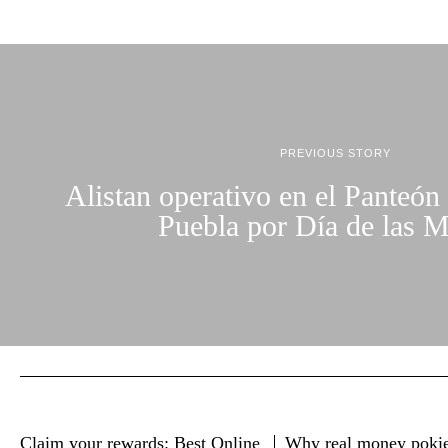
PREVIOUS STORY
Alistan operativo en el Panteón
Puebla por Día de las 
Claim your rewards: Best Online
Why real money pokie