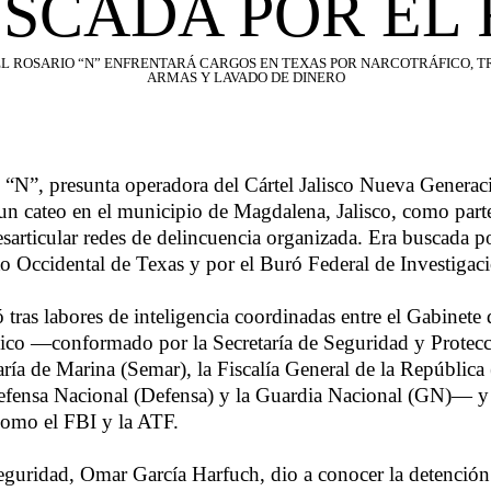
SCADA POR EL 
L ROSARIO “N” ENFRENTARÁ CARGOS EN TEXAS POR NARCOTRÁFICO, T
ARMAS Y LAVADO DE DINERO
 “N”, presunta operadora del Cártel Jalisco Nueva Genera
 un cateo en el municipio de Magdalena, Jalisco, como part
esarticular redes de delincuencia organizada. Era buscada p
ito Occidental de Texas y por el Buró Federal de Investigac
 tras labores de inteligencia coordinadas entre el Gabinete
co —conformado por la Secretaría de Seguridad y Protec
aría de Marina (Semar), la Fiscalía General de la República
Defensa Nacional (Defensa) y la Guardia Nacional (GN)— y
como el FBI y la ATF.
Seguridad, Omar García Harfuch, dio a conocer la detención 