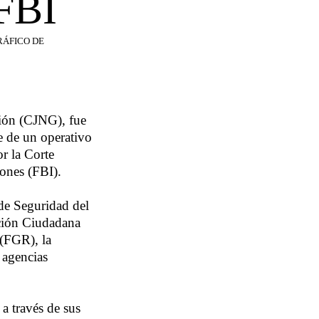
FBI
RÁFICO DE
ción (CJNG), fue
e de un operativo
or la Corte
iones (FBI).
 de Seguridad del
ción Ciudadana
 (FGR), la
 agencias
a través de sus