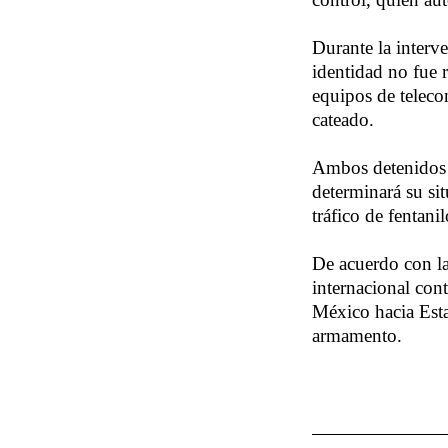
Durante la interv
identidad no fue 
equipos de teleco
cateado.
Ambos detenidos f
determinará su si
tráfico de fentani
De acuerdo con la
internacional con
México hacia Esta
armamento.