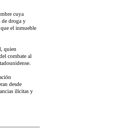
hombre cuya
s de droga y
 que el inmueble
l, quien
 del combate al
estadounidense.
ación
eran desde
cias ilícitas y