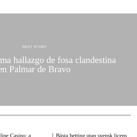
NEXT STORY
ma hallazgo de fosa clandestina
en Palmar de Bravo
ine Casino: a
Bästa betting utan svensk licens