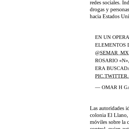
redes sociales. I
drogas y personas
hacia Estados Un
EN UN OPERA
ELEMENTOS D
@SEMAR_MX
ROSARIO «N»
ERA BUSCAD
PIC.TWITTE
— OMAR H G
Las autoridades i
colonia El Llano,
móviles sobre la 
control, quien au