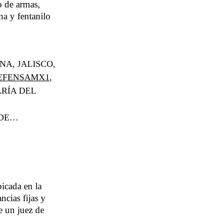
o de armas,
na y fentanilo
A, JALISCO,
EFENSAMX1
,
ARÍA DEL
 DE…
icada en la
cias fijas y
e un juez de