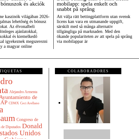
b bónuszok és akciók
mobilapp: spela enkelt och
snabbt på språng
ne kaszinók világában 2026-
Att välja rätt bettingplattform utan svensk
galmas lehetőség és bónusz
licens kan vara en utmanande uppgift,
sokat. Az élvonalbeli
särskilt med så många alternativ
önleges ajánlatokkal,
tillgängliga på marknaden. Med den
ékokkal és kiemelkedő
ökande populariteten av att spela på språng
kkal igyekeznek megszerezni
via mobilappar är
gy a magyar online
TIQUETAS
COLABORADORES
ndro
ta
Alejandro Armenta
Ayuntamiento de
AP
CDMX
Ceci Arellano
a
baum
Congreso de
Donald
 de Diputados
stados Unidos