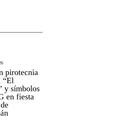
26
 pirotecnia
a “El
 y símbolos
 en fiesta
 de
cán