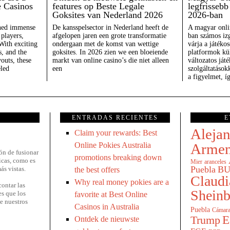
e Casinos
features op Beste Legale
legfrisseb
Goksites van Nederland 2026
2026-ban
ned immense
De kansspelsector in Nederland heeft de
A magyar onli
players,
afgelopen jaren een grote transformatie
ban számos iz
 With exciting
ondergaan met de komst van wettige
várja a játéko
, and the
goksites. In 2026 zien we een bloeiende
platformok kül
outs, these
markt van online casino’s die niet alleen
változatos ját
eled
een
szolgáltatáso
a figyelmet, í
ENTRADAS RECIENTES
E
Aleja
Claim your rewards: Best
Online Pokies Australia
Armen
ón de fusionar
promotions breaking down
icas, como es
Mier
aranceles
Puebla
BU
ás vistas.
the best offers
Claudi
Why real money pokies are a
ontar las
Shein
es que los
favorite at Best Online
e nuestros
Casinos in Australia
Puebla
Cámara
E
Trump
Ontdek de nieuwste