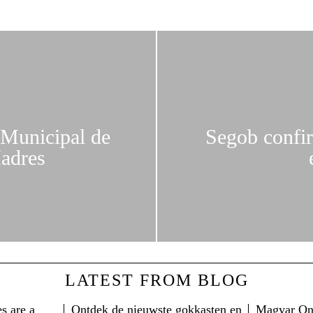
 Municipal de
Segob confir
Madres
LATEST FROM BLOG
s are a
Ontdek de nieuwste gokkasten en
Magyar Onl