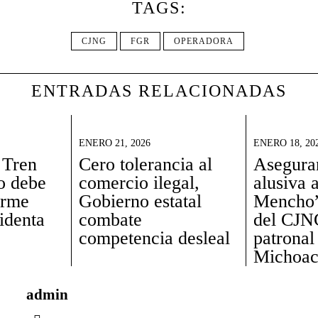
TAGS:
CJNG
FGR
OPERADORA
ENTRADAS RELACIONADAS
ENERO 21, 2026
ENERO 18, 20
 Tren
Cero tolerancia al
Aseguran
o debe
comercio ilegal,
alusiva 
orme
Gobierno estatal
Mencho”
sidenta
combate
del CJNG
competencia desleal
patronal
Michoa
admin