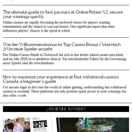
The ultimate guide to fast payouts at Online Pokies NZ: secure
your winnings quickly
Online casinos are rapidly becoming the preferred choice for players wanting
entertainment and the chance to win real money. One significant aspect that often
influences players’ choices is the speed at which
Wie der Willkommensbonus im Top Casino Bonus Österreich
2026 neue Spieler anzieht
Der Online-Casino-Markt in Österreich hat sich in den letzten Jahren rasant entwickelt,
und im Jahr 2026 ist er attraktiver denn je. Ein entscheidender Faktor für die Gewinnung
neuer Spieler sind die verschiedenen
How to maximize your experience at fast withdrawal casinos
Canada: a beginner’s guide
For anyone eager to dive into the world of online gaming, understanding fast withdrawal
casinos is essential. These platforms not only promise quick access to your winnings but
also offer a wide
¿QUIÉNES SÓMOS?