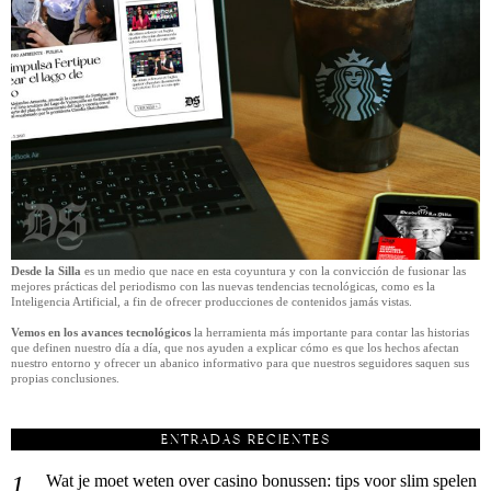
Desde la Silla
es un medio que nace en esta coyuntura y con la convicción de fusionar las
mejores prácticas del periodismo con las nuevas tendencias tecnológicas, como es la
Inteligencia Artificial, a fin de ofrecer producciones de contenidos jamás vistas.
Vemos en los avances tecnológicos
la herramienta más importante para contar las historias
que definen nuestro día a día, que nos ayuden a explicar cómo es que los hechos afectan
nuestro entorno y ofrecer un abanico informativo para que nuestros seguidores saquen sus
propias conclusiones.
ENTRADAS RECIENTES
Wat je moet weten over casino bonussen: tips voor slim spelen