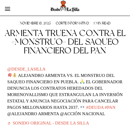
NOVIEMBRE 18, 2025
CORTE INFORMATIVO
1 MIN READ
ARMENTA TRUENA CONTRA EL
«MONSTRUO» DEL SAQUEO
FINANCIERO DEL PAN
@DESDE_LASILLA
ALEJANDRO ARMENTA VS. EL MONSTRUO DEL
SAQUEO FINANCIERO EN PUEBLA.
EL GOBERNADOR
DENUNCIA LOS CONTRATOS HEREDADOS DEL
MORENOVALLISMO QUE ESTRANGULAN LA INVERSIÓN
ESTATAL Y ANUNCIA NEGOCIACIÓN PARA CANCELAR
PAGOS MILLONARIOS HASTA 2037.
#DEUDA
#PAN
@ALEJANDRO ARMENTA @ACCIÓN NACIONAL
♬ SONIDO ORIGINAL - DESDE LA SILLA