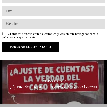
Guarda mi nombre, correo electrónico y web en este navegador para la
próxima vez que comente.
PREVIOUS STORY
¿Ajuste de cuentas? La verdad del caso Lacoss