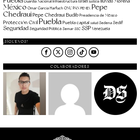
Puebla
lluvias
Morena
Israel
Guardia Nacional
Infraestructura
justicia
Pepe
México
Omar García Harfuch
ONU
PAN
PEMEX
Chedraui
Pepe Chedraui Budib
Presidencia de México
Puebla
Protección Civil
Puebla capital
Sedif
salud
Sedena
Seguridad
SSP
Seguridad Pública
Venezuela
Semar
SSC
¡SÍGUENOS!
COLABORADORES