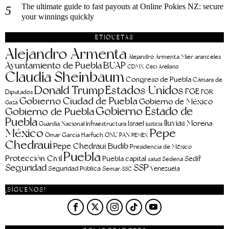
The ultimate guide to fast payouts at Online Pokies NZ: secure
your winnings quickly
ETIQUETAS
Alejandro Armenta
aranceles
Alejandro Armenta Mier
Ayuntamiento de Puebla
BUAP
CDMX
Ceci Arellano
Claudia Sheinbaum
Congreso de Puebla
Cámara de
Estados Unidos
Donald Trump
FGE
FGR
Diputados
Gobierno Ciudad de Puebla
Gobierno de México
Gaza
Gobierno Estado de
Gobierno de Puebla
Puebla
lluvias
Morena
Israel
Guardia Nacional
Infraestructura
justicia
Pepe
México
Omar García Harfuch
ONU
PAN
PEMEX
Chedraui
Pepe Chedraui Budib
Presidencia de México
Puebla
Protección Civil
Puebla capital
Sedif
salud
Sedena
Seguridad
SSP
Seguridad Pública
Venezuela
Semar
SSC
¡SÍGUENOS!