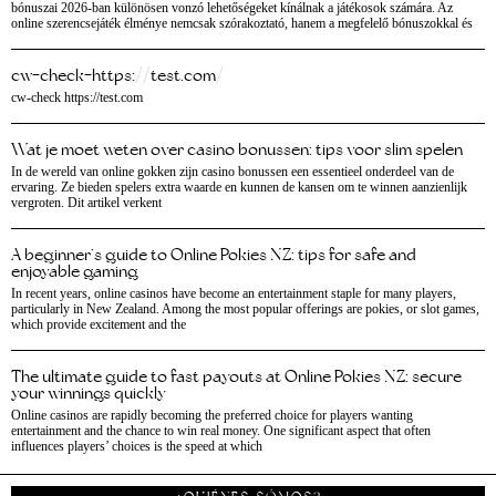
bónuszai 2026-ban különösen vonzó lehetőségeket kínálnak a játékosok számára. Az
online szerencsejáték élménye nemcsak szórakoztató, hanem a megfelelő bónuszokkal és
cw-check-https://test.com/
cw-check https://test.com
Wat je moet weten over casino bonussen: tips voor slim spelen
In de wereld van online gokken zijn casino bonussen een essentieel onderdeel van de
ervaring. Ze bieden spelers extra waarde en kunnen de kansen om te winnen aanzienlijk
vergroten. Dit artikel verkent
A beginner’s guide to Online Pokies NZ: tips for safe and
enjoyable gaming
In recent years, online casinos have become an entertainment staple for many players,
particularly in New Zealand. Among the most popular offerings are pokies, or slot games,
which provide excitement and the
The ultimate guide to fast payouts at Online Pokies NZ: secure
your winnings quickly
Online casinos are rapidly becoming the preferred choice for players wanting
entertainment and the chance to win real money. One significant aspect that often
influences players’ choices is the speed at which