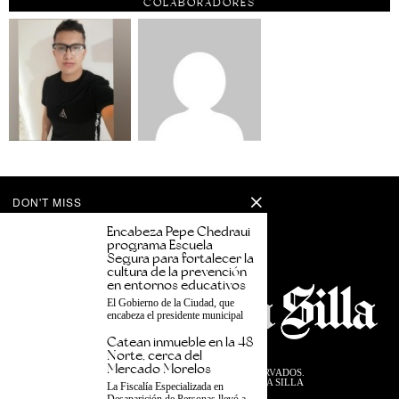
COLABORADORES
DON'T MISS
Encabeza Pepe Chedraui
programa Escuela
Segura para fortalecer la
cultura de la prevención
en entornos educativos
El Gobierno de la Ciudad, que
encabeza el presidente municipal
Catean inmueble en la 48
Norte, cerca del
Mercado Morelos
©
2026
TODOS LOS DERECHOS RESERVADOS.
DISEÑADO POR EL EQUIPO DESDE LA SILLA
La Fiscalía Especializada en