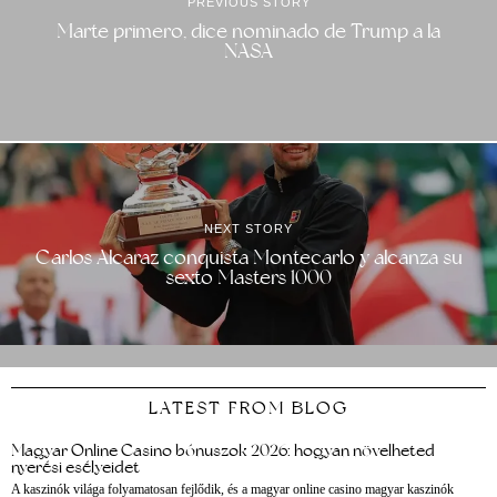
PREVIOUS STORY
Marte primero, dice nominado de Trump a la
NASA
NEXT STORY
Carlos Alcaraz conquista Montecarlo y alcanza su
sexto Masters 1000
LATEST FROM BLOG
Magyar Online Casino bónuszok 2026: hogyan növelheted
nyerési esélyeidet
A kaszinók világa folyamatosan fejlődik, és a magyar online casino magyar kaszinók