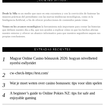
¿QUIÉNES SÓMOS?
Desde la Silla
es un medio que nace en esta coyuntura y con la convicción de fusionar las
mejores prácticas del periodismo con las nuevas tendencias tecnológicas, como es la
Inteligencia Artificial, a fin de ofrecer producciones de contenidos jamás vistas.
Vemos en los avances tecnológicos
la herramienta más importante para contar las historias
que definen nuestro día a día, que nos ayuden a explicar cómo es que los hechos afectan
nuestro entorno y ofrecer un abanico informativo para que nuestros seguidores saquen sus
propias conclusiones.
ENTRADAS RECIENTES
Magyar Online Casino bónuszok 2026: hogyan növelheted
nyerési esélyeidet
cw-check-https://test.com/
Wat je moet weten over casino bonussen: tips voor slim spelen
A beginner’s guide to Online Pokies NZ: tips for safe and
enjoyable gaming