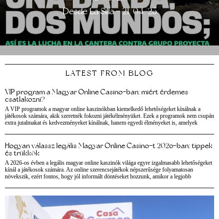
Desde La Silla – 21/04/25
LATEST FROM BLOG
VIP program a Magyar Online Casino-ban: miért érdemes
csatlakozni?
A VIP programok a magyar online kaszinókban kiemelkedő lehetőségeket kínálnak a
játékosok számára, akik szeretnék fokozni játékélményüket. Ezek a programok nem csupán
extra jutalmakat és kedvezményeket kínálnak, hanem egyedi élményeket is, amelyek
Hogyan válassz legális Magyar Online Casino-t 2026-ban: tippek
és trükkök
A 2026-os évben a legális magyar online kaszinók világa egyre izgalmasabb lehetőségeket
kínál a játékosok számára. Az online szerencsejátékok népszerűsége folyamatosan
növekszik, ezért fontos, hogy jól informált döntéseket hozzunk, amikor a legjobb