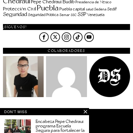
Chedraui
Pepe Chedraui Budib
Presidencia de México
Puebla
Protección Civil
Puebla capital
Sedif
salud
Sedena
Seguridad
SSP
Seguridad Pública
Venezuela
Semar
SSC
¡SÍGUENOS!
COLABORADORES
DON'T MISS
Encabeza Pepe Chedraui
programa Escuela
Segura para fortalecer la