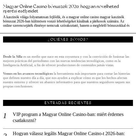
Magyar Online Casino bónuszok 2026: hogyan növelheted
nyerési esélyeidet
A kaszinók világa folyamatosan fejlődik, és a magyar online casino magyar kaszinók
bónuszai 2026-ban különösen vonzó lehetőségeket kínálnak a játékosok számára. Az
online szerencsejáték élménye nemcsak szórakoztató, hanem a megfelelő bónuszokkal és
¿QUIÉNES SÓMOS?
Desde la Silla
es un medio que nace en esta coyuntura y con la convicción de fusionar las
mejores prácticas del periodismo con las nuevas tendencias tecnológicas, como es la
Inteligencia Artificial, a fin de ofrecer producciones de contenidos jamás vistas.
Vemos en los avances tecnológicos
la herramienta más importante para contar las historias
que definen nuestro día a día, que nos ayuden a explicar cómo es que los hechos afectan
nuestro entorno y ofrecer un abanico informativo para que nuestros seguidores saquen sus
propias conclusiones.
ENTRADAS RECIENTES
VIP program a Magyar Online Casino-ban: miért érdemes
csatlakozni?
Hogyan válassz legális Magyar Online Casino-t 2026-ban: