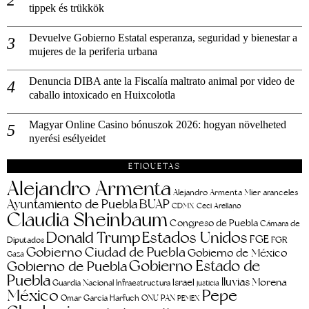
tippek és trükkök
Devuelve Gobierno Estatal esperanza, seguridad y bienestar a
mujeres de la periferia urbana
Denuncia DIBA ante la Fiscalía maltrato animal por video de
caballo intoxicado en Huixcolotla
Magyar Online Casino bónuszok 2026: hogyan növelheted
nyerési esélyeidet
ETIQUETAS
Alejandro Armenta
aranceles
Alejandro Armenta Mier
Ayuntamiento de Puebla
BUAP
CDMX
Ceci Arellano
Claudia Sheinbaum
Congreso de Puebla
Cámara de
Estados Unidos
Donald Trump
FGE
FGR
Diputados
Gobierno Ciudad de Puebla
Gobierno de México
Gaza
Gobierno Estado de
Gobierno de Puebla
Puebla
lluvias
Morena
Israel
Guardia Nacional
Infraestructura
justicia
Pepe
México
Omar García Harfuch
ONU
PAN
PEMEX