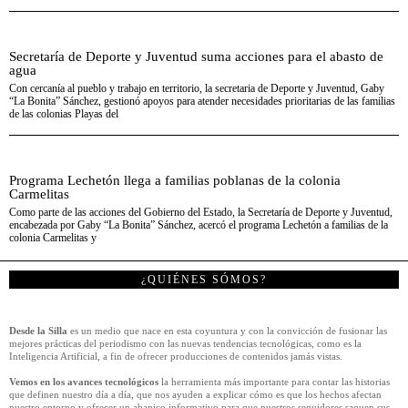
Secretaría de Deporte y Juventud suma acciones para el abasto de
agua
Con cercanía al pueblo y trabajo en territorio, la secretaria de Deporte y Juventud, Gaby
“La Bonita” Sánchez, gestionó apoyos para atender necesidades prioritarias de las familias
de las colonias Playas del
Programa Lechetón llega a familias poblanas de la colonia
Carmelitas
Como parte de las acciones del Gobierno del Estado, la Secretaría de Deporte y Juventud,
encabezada por Gaby “La Bonita” Sánchez, acercó el programa Lechetón a familias de la
colonia Carmelitas y
¿QUIÉNES SÓMOS?
Desde la Silla
es un medio que nace en esta coyuntura y con la convicción de fusionar las
mejores prácticas del periodismo con las nuevas tendencias tecnológicas, como es la
Inteligencia Artificial, a fin de ofrecer producciones de contenidos jamás vistas.
Vemos en los avances tecnológicos
la herramienta más importante para contar las historias
que definen nuestro día a día, que nos ayuden a explicar cómo es que los hechos afectan
nuestro entorno y ofrecer un abanico informativo para que nuestros seguidores saquen sus