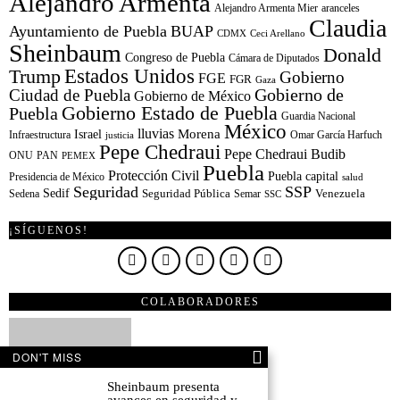
Alejandro Armenta
Alejandro Armenta Mier
aranceles
Claudia
Ayuntamiento de Puebla
BUAP
CDMX
Ceci Arellano
Sheinbaum
Donald
Congreso de Puebla
Cámara de Diputados
Estados Unidos
Trump
Gobierno
FGE
FGR
Gaza
Gobierno de
Ciudad de Puebla
Gobierno de México
Gobierno Estado de Puebla
Puebla
Guardia Nacional
México
lluvias
Morena
Israel
Infraestructura
Omar García Harfuch
justicia
Pepe Chedraui
Pepe Chedraui Budib
ONU
PAN
PEMEX
Puebla
Protección Civil
Puebla capital
Presidencia de México
salud
Seguridad
SSP
Sedif
Sedena
Seguridad Pública
Semar
Venezuela
SSC
¡SÍGUENOS!
COLABORADORES
DON'T MISS
Sheinbaum presenta