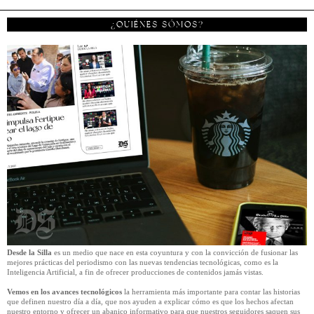
¿QUIÉNES SÓMOS?
Desde la Silla
es un medio que nace en esta coyuntura y con la convicción de fusionar las
mejores prácticas del periodismo con las nuevas tendencias tecnológicas, como es la
Inteligencia Artificial, a fin de ofrecer producciones de contenidos jamás vistas.
Vemos en los avances tecnológicos
la herramienta más importante para contar las historias
que definen nuestro día a día, que nos ayuden a explicar cómo es que los hechos afectan
nuestro entorno y ofrecer un abanico informativo para que nuestros seguidores saquen sus