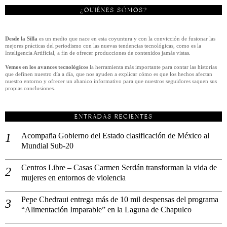
¿QUIÉNES SÓMOS?
Desde la Silla
es un medio que nace en esta coyuntura y con la convicción de fusionar las
mejores prácticas del periodismo con las nuevas tendencias tecnológicas, como es la
Inteligencia Artificial, a fin de ofrecer producciones de contenidos jamás vistas.
Vemos en los avances tecnológicos
la herramienta más importante para contar las historias
que definen nuestro día a día, que nos ayuden a explicar cómo es que los hechos afectan
nuestro entorno y ofrecer un abanico informativo para que nuestros seguidores saquen sus
propias conclusiones.
ENTRADAS RECIENTES
Acompaña Gobierno del Estado clasificación de México al
Mundial Sub-20
Centros Libre – Casas Carmen Serdán transforman la vida de
mujeres en entornos de violencia
Pepe Chedraui entrega más de 10 mil despensas del programa
“Alimentación Imparable” en la Laguna de Chapulco