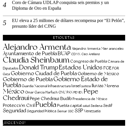
Coro de Cámara UDLAP conquista seis premios y un
Diploma de Oro en España
EU eleva a 25 millones de dólares recompensa por “El Pelón”,
presunto líder del CJNG
ETIQUETAS
Alejandro Armenta
aranceles
Alejandro Armenta Mier
Ayuntamiento de Puebla
BUAP
CDMX
Ceci Arellano
Claudia Sheinbaum
Congreso de Puebla
Cámara de
Estados Unidos
Donald Trump
FGE
FGR
Diputados
Gobierno Ciudad de Puebla
Gobierno de México
Gaza
Gobierno Estado de
Gobierno de Puebla
Puebla
lluvias
Morena
Israel
Guardia Nacional
Infraestructura
justicia
Pepe
México
Omar García Harfuch
ONU
PAN
PEMEX
Chedraui
Pepe Chedraui Budib
Presidencia de México
Puebla
Protección Civil
Puebla capital
Sedif
salud
Sedena
Seguridad
SSP
Seguridad Pública
Venezuela
Semar
SSC
¡SÍGUENOS!