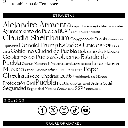
republicana de Tennessee
ETIQUETAS
Alejandro Armenta
aranceles
Alejandro Armenta Mier
Ayuntamiento de Puebla
BUAP
CDMX
Ceci Arellano
Claudia Sheinbaum
Congreso de Puebla
Cámara de
Estados Unidos
Donald Trump
FGE
FGR
Diputados
Gobierno Ciudad de Puebla
Gobierno de México
Gaza
Gobierno Estado de
Gobierno de Puebla
Puebla
lluvias
Morena
Israel
Guardia Nacional
Infraestructura
justicia
Pepe
México
Omar García Harfuch
ONU
PAN
PEMEX
Chedraui
Pepe Chedraui Budib
Presidencia de México
Puebla
Protección Civil
Puebla capital
Sedif
salud
Sedena
Seguridad
SSP
Seguridad Pública
Venezuela
Semar
SSC
¡SÍGUENOS!
COLABORADORES