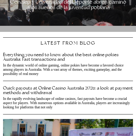
Conalep y Universidad del Deporte abren camino
a los sueños de la juventud poblana
LATEST FROM BLOG
Everything you need to know about the best online pokies
Australia: Fast transactions and
In the dynamic world of online gaming, online pokies have become a favored choice
among players in Australia. With a vast array of themes, exciting gameplay, and the
possibility of real money
Quick payouts at Online Casino Australia 2026: a look at payment
methods and withdrawal
In the rapidly evolving landscape of online casinos, fast payouts have become a crucial
aspect for players. With numerous options available in Australia, players are increasingly
looking for platforms that not only