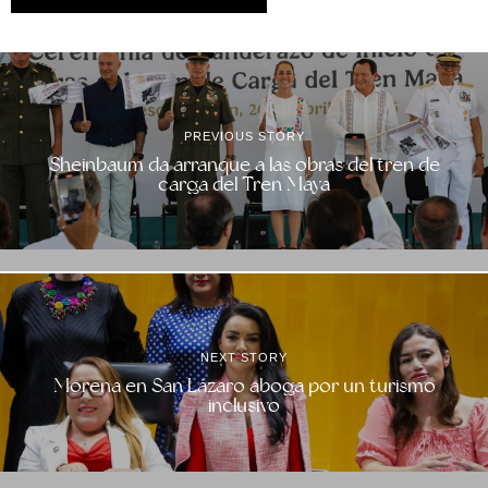
PREVIOUS STORY
Sheinbaum da arranque a las obras del tren de
carga del Tren Maya
NEXT STORY
Morena en San Lázaro aboga por un turismo
inclusivo