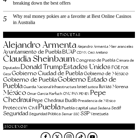
breaking down the best offers
Why real money pokies are a favorite at Best Online Casinos
in Australia
ETIQUETAS
Alejandro Armenta
aranceles
Alejandro Armenta Mier
Ayuntamiento de Puebla
BUAP
CDMX
Ceci Arellano
Claudia Sheinbaum
Congreso de Puebla
Cámara de
Estados Unidos
Donald Trump
FGE
FGR
Diputados
Gobierno Ciudad de Puebla
Gobierno de México
Gaza
Gobierno Estado de
Gobierno de Puebla
Puebla
lluvias
Morena
Israel
Guardia Nacional
Infraestructura
justicia
Pepe
México
Omar García Harfuch
ONU
PAN
PEMEX
Chedraui
Pepe Chedraui Budib
Presidencia de México
Puebla
Protección Civil
Puebla capital
Sedif
salud
Sedena
Seguridad
SSP
Seguridad Pública
Venezuela
Semar
SSC
¡SÍGUENOS!