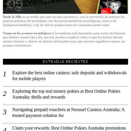
Desde la Silla
es un medio que nace en esta coyuntura y con la convicción de fusionar las
mejores prácticas del periodismo con las nuevas tendencias tecnológicas, como es la
Inteligencia Artificial, a fin de ofrecer producciones de contenidos jamás vistas.
Vemos en los avances tecnológicos
la herramienta más importante para contar las historias
que definen nuestro día a día, que nos ayuden a explicar cómo es que los hechos afectan
nuestro entorno y ofrecer un abanico informativo para que nuestros seguidores saquen sus
propias conclusiones.
ENTRADAS RECIENTES
Explore the best online casinos: safe deposits and withdrawals
for mobile players
Exploring the top real money pokies at Best Online Pokies
Australia: thrills and rewards
Navigating prepaid vouchers at Neosurf Casinos Australia: A
trusted payment solution for
Claim your rewards: Best Online Pokies Australia promotions