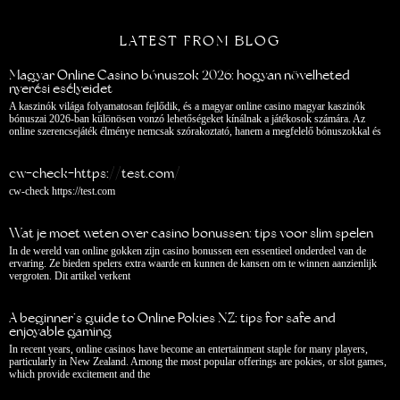
LATEST FROM BLOG
Magyar Online Casino bónuszok 2026: hogyan növelheted
nyerési esélyeidet
A kaszinók világa folyamatosan fejlődik, és a magyar online casino magyar kaszinók
bónuszai 2026-ban különösen vonzó lehetőségeket kínálnak a játékosok számára. Az
online szerencsejáték élménye nemcsak szórakoztató, hanem a megfelelő bónuszokkal és
cw-check-https://test.com/
cw-check https://test.com
Wat je moet weten over casino bonussen: tips voor slim spelen
In de wereld van online gokken zijn casino bonussen een essentieel onderdeel van de
ervaring. Ze bieden spelers extra waarde en kunnen de kansen om te winnen aanzienlijk
vergroten. Dit artikel verkent
A beginner’s guide to Online Pokies NZ: tips for safe and
enjoyable gaming
In recent years, online casinos have become an entertainment staple for many players,
particularly in New Zealand. Among the most popular offerings are pokies, or slot games,
which provide excitement and the