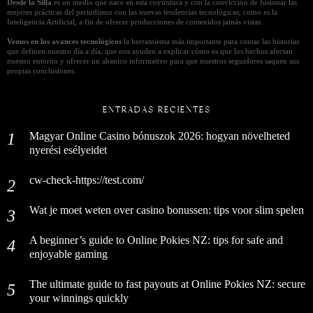
Desde la Silla
es un medio que nace en esta coyuntura y con la convicción de fusionar las
mejores prácticas del periodismo con las nuevas tendencias tecnológicas, como es la
Inteligencia Artificial, a fin de ofrecer producciones de contenidos jamás vistas.
Vemos en los avances tecnológicos
la herramienta más importante para contar las historias
que definen nuestro día a día, que nos ayuden a explicar cómo es que los hechos afectan
nuestro entorno y ofrecer un abanico informativo para que nuestros seguidores saquen sus
propias conclusiones.
ENTRADAS RECIENTES
Magyar Online Casino bónuszok 2026: hogyan növelheted
nyerési esélyeidet
cw-check-https://test.com/
Wat je moet weten over casino bonussen: tips voor slim spelen
A beginner’s guide to Online Pokies NZ: tips for safe and
enjoyable gaming
The ultimate guide to fast payouts at Online Pokies NZ: secure
your winnings quickly