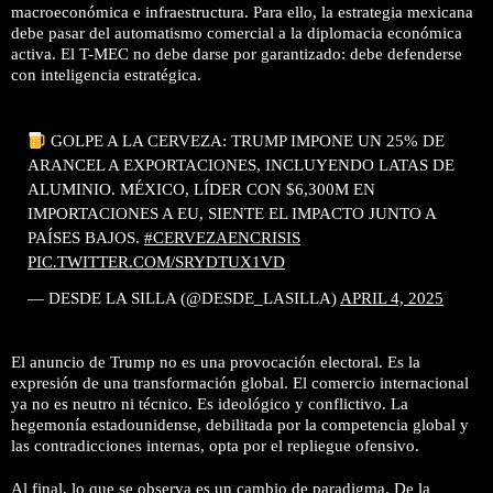
macroeconómica e infraestructura. Para ello, la estrategia mexicana
debe pasar del automatismo comercial a la diplomacia económica
activa. El T-MEC no debe darse por garantizado: debe defenderse
con inteligencia estratégica.
GOLPE A LA CERVEZA: TRUMP IMPONE UN 25% DE
ARANCEL A EXPORTACIONES, INCLUYENDO LATAS DE
ALUMINIO. MÉXICO, LÍDER CON $6,300M EN
IMPORTACIONES A EU, SIENTE EL IMPACTO JUNTO A
PAÍSES BAJOS.
#CERVEZAENCRISIS
PIC.TWITTER.COM/SRYDTUX1VD
— DESDE LA SILLA (@DESDE_LASILLA)
APRIL 4, 2025
El anuncio de Trump no es una provocación electoral. Es la
expresión de una transformación global. El comercio internacional
ya no es neutro ni técnico. Es ideológico y conflictivo. La
hegemonía estadounidense, debilitada por la competencia global y
las contradicciones internas, opta por el repliegue ofensivo.
Al final, lo que se observa es un cambio de paradigma. De la