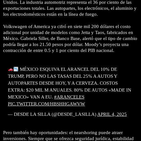
Unidos. La industria automotriz representa el 36 por ciento de las
exportaciones totales. Las autopartes, los electrónicos, el aluminio y
los electrodomésticos están en la línea de fuego.
Volkswagen of America ya cifró en siete mil 200 dólares el costo
adicional por unidad de modelos como Jetta y Taos, fabricados en
México. Gabriela Siller, de Banco Base, alertó que el tipo de cambio
podría llegar a los 21.50 pesos por dólar. Moody’s proyecta una
contracción de entre 0.5 y 1 por ciento del PIB nacional.
MÉXICO ESQUIVA EL ARANCEL DEL 10% DE
TRUMP, PERO NO LAS TASAS DEL 25% A AUTOS Y
AUTOPARTES DESDE HOY, Y A CERVEZA. COSTOS
EXTRA: $20 MIL M ANUALES. 80% DE AUTOS «MADE IN
MEXICO» VAN A EU.
#ARANCELES
PIC.TWITTER.COM/HBSHHGAWVW
— DESDE LA SILLA (@DESDE_LASILLA)
APRIL 4, 2025
Pero también hay oportunidades: el nearshoring puede atraer
inversiones. Siempre que se ofrezca seguridad jurídica, estabilidad