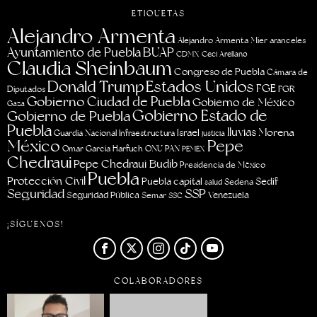
ETIQUETAS
Alejandro Armenta
aranceles
Alejandro Armenta Mier
Ayuntamiento de Puebla
BUAP
CDMX
Ceci Arellano
Claudia Sheinbaum
Congreso de Puebla
Cámara de
Estados Unidos
Donald Trump
FGE
FGR
Diputados
Gobierno Ciudad de Puebla
Gobierno de México
Gaza
Gobierno Estado de
Gobierno de Puebla
Puebla
lluvias
Morena
Israel
Guardia Nacional
Infraestructura
justicia
Pepe
México
Omar García Harfuch
ONU
PAN
PEMEX
Chedraui
Pepe Chedraui Budib
Presidencia de México
Puebla
Protección Civil
Puebla capital
Sedif
salud
Sedena
Seguridad
SSP
Seguridad Pública
Venezuela
Semar
SSC
¡SÍGUENOS!
COLABORADORES