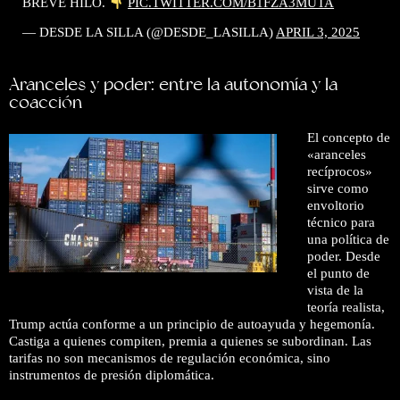
BREVE HILO.
PIC.TWITTER.COM/B1FZA3MUTA
— DESDE LA SILLA (@DESDE_LASILLA)
APRIL 3, 2025
Aranceles y poder: entre la autonomía y la
coacción
El concepto de
«aranceles
recíprocos»
sirve como
envoltorio
técnico para
una política de
poder. Desde
el punto de
vista de la
teoría realista,
Trump actúa conforme a un principio de autoayuda y hegemonía.
Castiga a quienes compiten, premia a quienes se subordinan. Las
tarifas no son mecanismos de regulación económica, sino
instrumentos de presión diplomática.