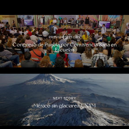
PREVIOUS STORY
Congreso de Puebla por Convivencia Sana en
Escuelas
NEXT STORY
México sin glaciares: UNAM